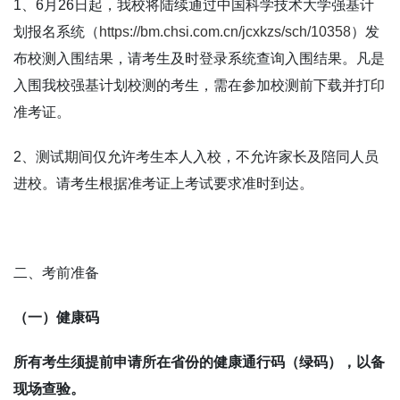
1
、
6
月
26
日起，我校将陆续通过中国科学技术大学强基计
划报名系统（
https://bm.chsi.com.cn/jcxkzs/sch/10358
）发
布校测入围结果，请考生及时登录系统查询入围结果。凡是
入围
我校强基计划校测的考生，需在参加校测前下载并打印
准考证。
2
、测试期间仅允许考生本人入校，不允许家长及陪同人员
进校。请考生根据准考证上考试要求准时到达。
二、考前准备
（一）健康码
所有考生须提前申请所在省份的健康通行码（绿码），以备
现场查验。